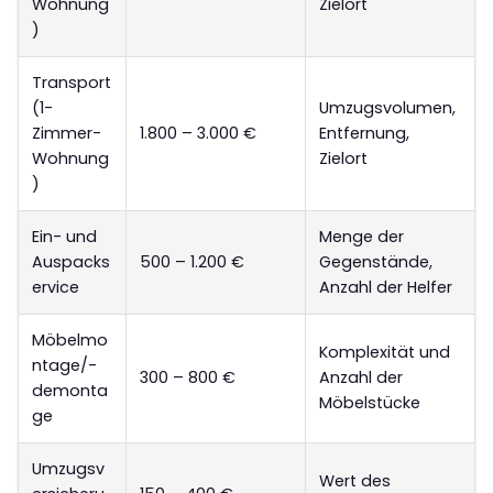
Wohnung
Zielort
)
Transport
(1-
Umzugsvolumen,
Zimmer-
1.800 – 3.000 €
Entfernung,
Wohnung
Zielort
)
Ein- und
Menge der
Auspacks
500 – 1.200 €
Gegenstände,
ervice
Anzahl der Helfer
Möbelmo
Komplexität und
ntage/-
300 – 800 €
Anzahl der
demonta
Möbelstücke
ge
Umzugsv
Wert des