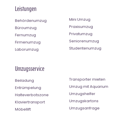
Leistungen
Mini Umzug
Behördenumzug
Praxisumzug
Büroumzug
Privatumzug
Fernumzug
Seniorenumzug
Firmenumzug
Studentenumzug
Laborumzug
Umzugsservice
Transporter mieten
Beiladung
Umzug mit Aquarium
Entrümpelung
Umzugshelfer
Halteverbotszone
Umzugskartons
Klaviertransport
Umzugsanfrage
Möbellift