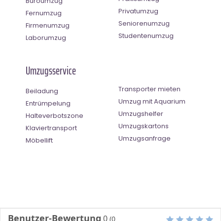
Büroumzug
Privatumzug
Fernumzug
Seniorenumzug
Firmenumzug
Studentenumzug
Laborumzug
Umzugsservice
Transporter mieten
Beiladung
Umzug mit Aquarium
Entrümpelung
Umzugshelfer
Halteverbotszone
Umzugskartons
Klaviertransport
Umzugsanfrage
Möbellift
Benutzer-Bewertung
0
(
0