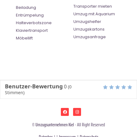
Transporter mieten
Beiladung
Umzug mit Aquarium
Entrümpelung
Umzugshelfer
Halteverbotszone
Umzugskartons
Klaviertransport
Umzugsanfrage
Möbellift
Benutzer-Bewertung
0
(
0
Stimmen)
©
Umzugsunternehmen Kiel
- All Right Reserved
Ratgeber
| |
Impressum
|
Datenschutz