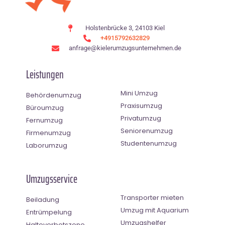
Holstenbrücke 3, 24103 Kiel
+4915792632829
anfrage@kielerumzugsunternehmen.de
Leistungen
Mini Umzug
Behördenumzug
Praxisumzug
Büroumzug
Privatumzug
Fernumzug
Seniorenumzug
Firmenumzug
Studentenumzug
Laborumzug
Umzugsservice
Transporter mieten
Beiladung
Umzug mit Aquarium
Entrümpelung
Umzugshelfer
Halteverbotszone