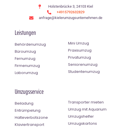
Holstenbrücke 3, 24103 Kiel
+4915792632829
anfrage@kielerumzugsunternehmen.de
Leistungen
Mini Umzug
Behördenumzug
Praxisumzug
Büroumzug
Privatumzug
Fernumzug
Seniorenumzug
Firmenumzug
Studentenumzug
Laborumzug
Umzugsservice
Transporter mieten
Beiladung
Umzug mit Aquarium
Entrümpelung
Umzugshelfer
Halteverbotszone
Umzugskartons
Klaviertransport