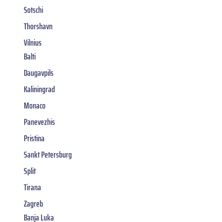
Sotschi
Thorshavn
Vilnius
Balti
Daugavpils
Kaliningrad
Monaco
Panevezhis
Pristina
Sankt Petersburg
Split
Tirana
Zagreb
Banja Luka