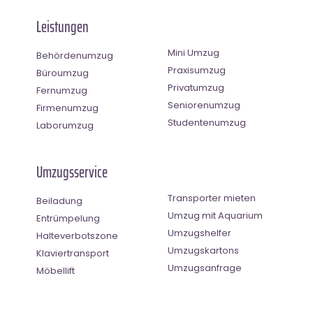
Leistungen
Mini Umzug
Behördenumzug
Praxisumzug
Büroumzug
Privatumzug
Fernumzug
Seniorenumzug
Firmenumzug
Studentenumzug
Laborumzug
Umzugsservice
Transporter mieten
Beiladung
Umzug mit Aquarium
Entrümpelung
Umzugshelfer
Halteverbotszone
Umzugskartons
Klaviertransport
Umzugsanfrage
Möbellift