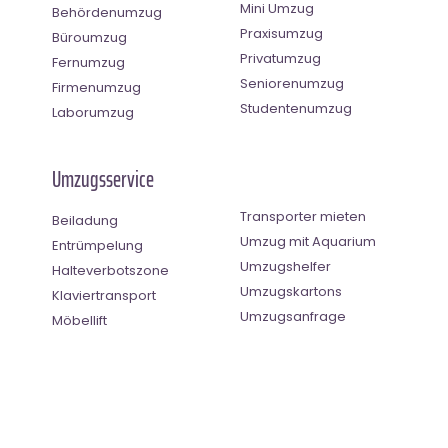
Mini Umzug
Behördenumzug
Praxisumzug
Büroumzug
Privatumzug
Fernumzug
Seniorenumzug
Firmenumzug
Studentenumzug
Laborumzug
Umzugsservice
Transporter mieten
Beiladung
Umzug mit Aquarium
Entrümpelung
Umzugshelfer
Halteverbotszone
Umzugskartons
Klaviertransport
Umzugsanfrage
Möbellift