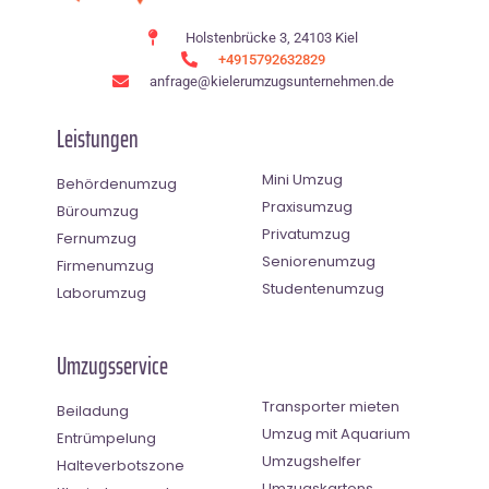
Holstenbrücke 3, 24103 Kiel
+4915792632829
anfrage@kielerumzugsunternehmen.de
Leistungen
Mini Umzug
Behördenumzug
Praxisumzug
Büroumzug
Privatumzug
Fernumzug
Seniorenumzug
Firmenumzug
Studentenumzug
Laborumzug
Umzugsservice
Transporter mieten
Beiladung
Umzug mit Aquarium
Entrümpelung
Umzugshelfer
Halteverbotszone
Umzugskartons