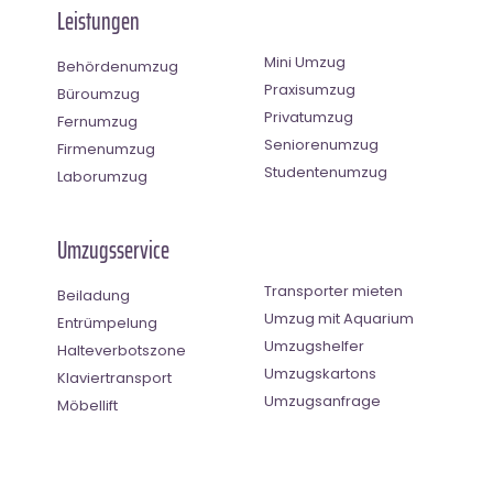
Leistungen
Mini Umzug
Behördenumzug
Praxisumzug
Büroumzug
Privatumzug
Fernumzug
Seniorenumzug
Firmenumzug
Studentenumzug
Laborumzug
Umzugsservice
Transporter mieten
Beiladung
Umzug mit Aquarium
Entrümpelung
Umzugshelfer
Halteverbotszone
Umzugskartons
Klaviertransport
Umzugsanfrage
Möbellift