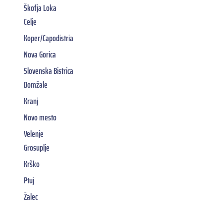
Škofja Loka
Celje
Koper/Capodistria
Nova Gorica
Slovenska Bistrica
Domžale
Kranj
Novo mesto
Velenje
Grosuplje
Krško
Ptuj
Žalec