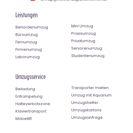
Leistungen
Mini Umzug
Behördenumzug
Praxisumzug
Büroumzug
Privatumzug
Fernumzug
Seniorenumzug
Firmenumzug
Studentenumzug
Laborumzug
Umzugsservice
Transporter mieten
Beiladung
Umzug mit Aquarium
Entrümpelung
Umzugshelfer
Halteverbotszone
Umzugskartons
Klaviertransport
Umzugsanfrage
Möbellift