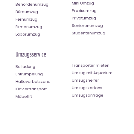
Mini Umzug
Behördenumzug
Praxisumzug
Büroumzug
Privatumzug
Fernumzug
Seniorenumzug
Firmenumzug
Studentenumzug
Laborumzug
Umzugsservice
Transporter mieten
Beiladung
Umzug mit Aquarium
Entrümpelung
Umzugshelfer
Halteverbotszone
Umzugskartons
Klaviertransport
Umzugsanfrage
Möbellift