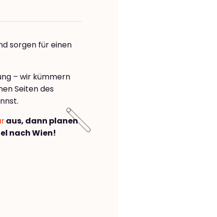
nd sorgen für einen
rung – wir kümmern
önen Seiten des
nnst.
ar
aus, dann planen
el nach Wien!