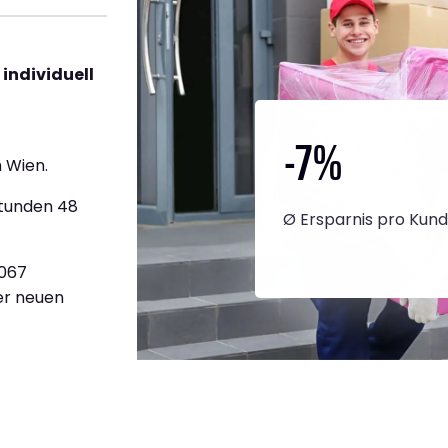
individuell
-7
%
 Wien.
Stunden 48
Ø Ersparnis pro Kun
.067
ner neuen