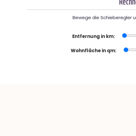
Rechne
Bewege die Schieberegler un
Entfernung in km:
Wohnfläche in qm: