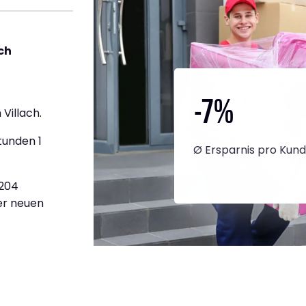
ch
-7
%
Villach.
tunden 1
Ø Ersparnis pro Kun
.204
ner neuen