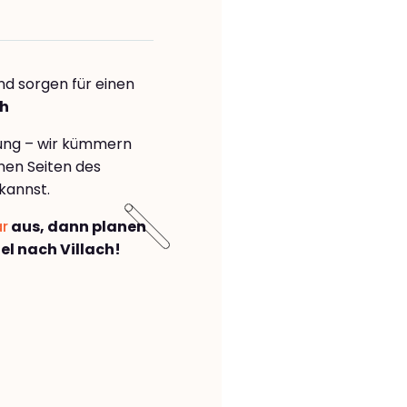
nd sorgen für einen
ch
rung – wir kümmern
önen Seiten des
kannst.
ar
aus, dann planen
l nach Villach!