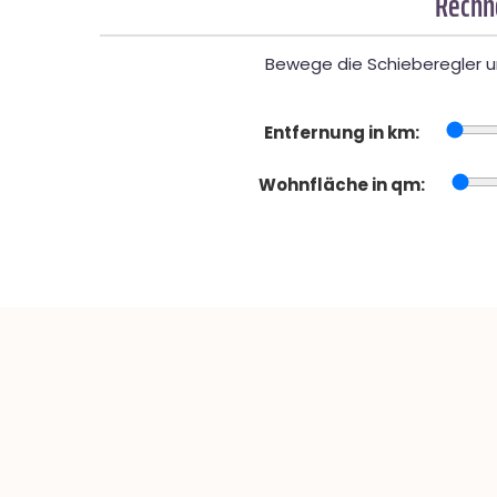
Rechne
Bewege die Schieberegler un
Entfernung in km:
Wohnfläche in qm: