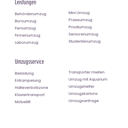
Leistungen
Mini Umzug
Behördenumzug
Praxisumzug
Büroumzug
Privatumzug
Fernumzug
Seniorenumzug
Firmenumzug
Studentenumzug
Laborumzug
Umzugsservice
Transporter mieten
Beiladung
Umzug mit Aquarium
Entrümpelung
Umzugshelfer
Halteverbotszone
Umzugskartons
Klaviertransport
Umzugsanfrage
Möbellift