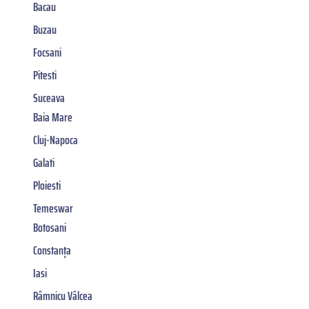
Bacau
Buzau
Focsani
Pitesti
Suceava
Baia Mare
Cluj-Napoca
Galati
Ploiesti
Temeswar
Botosani
Constanța
Iasi
Râmnicu Vâlcea