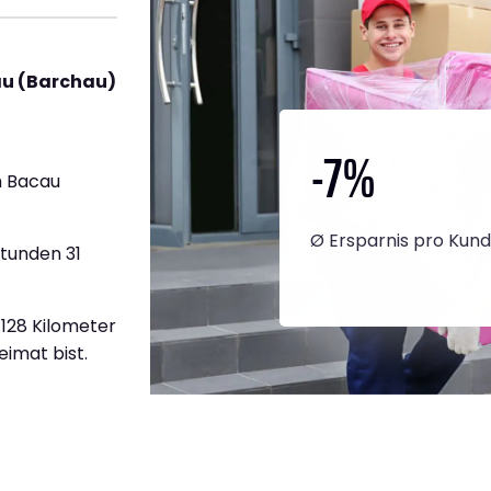
au (Barchau)
-7
%
h Bacau
Ø Ersparnis pro Kun
Stunden 31
.128 Kilometer
eimat bist.