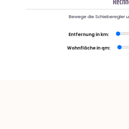
Rechne
Bewege die Schieberegler un
Entfernung in km:
Wohnfläche in qm: