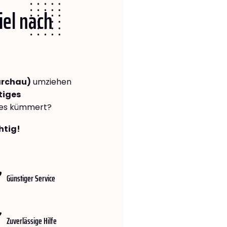
iel nach
archau)
umziehen
tiges
lles kümmert?
htig!
Günstiger Service
Zuverlässige Hilfe