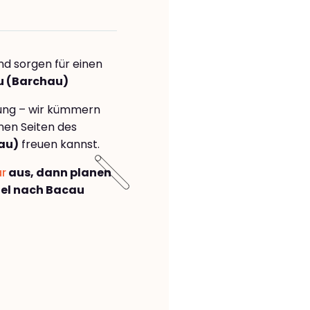
nd sorgen für einen
u (Barchau)
rung – wir kümmern
önen Seiten des
au)
freuen kannst.
ar
aus, dann planen
el nach Bacau