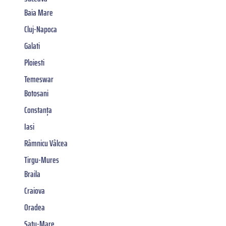
Baia Mare
Cluj-Napoca
Galati
Ploiesti
Temeswar
Botosani
Constanța
Iasi
Râmnicu Vâlcea
Tirgu-Mures
Braila
Craiova
Oradea
Satu-Mare