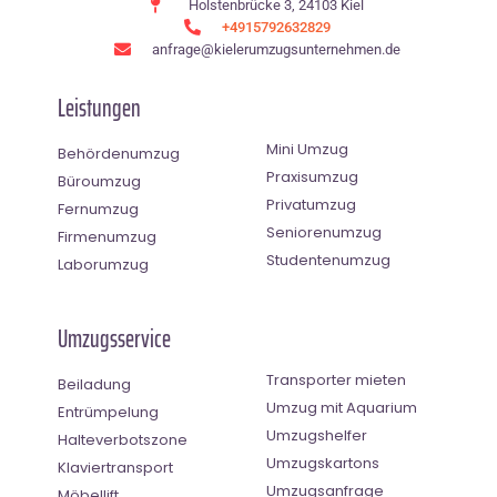
Holstenbrücke 3, 24103 Kiel
+4915792632829
anfrage@kielerumzugsunternehmen.de
Leistungen
Mini Umzug
Behördenumzug
Praxisumzug
Büroumzug
Privatumzug
Fernumzug
Seniorenumzug
Firmenumzug
Studentenumzug
Laborumzug
Umzugsservice
Transporter mieten
Beiladung
Umzug mit Aquarium
Entrümpelung
Umzugshelfer
Halteverbotszone
Umzugskartons
Klaviertransport
Umzugsanfrage
Möbellift