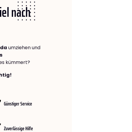
iel nach
ada
umziehen und
s
lles kümmert?
htig!
Günstiger Service
Zuverlässige Hilfe