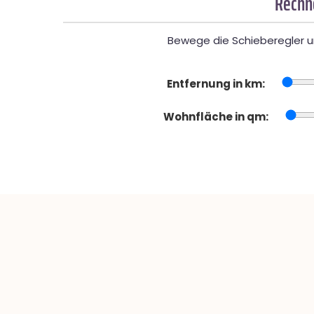
Rechne
Bewege die Schieberegler un
Entfernung in km:
Wohnfläche in qm: