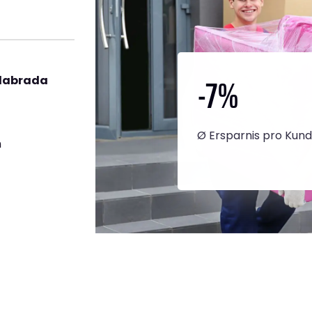
-7
%
nlabrada
Ø Ersparnis pro Kun
h