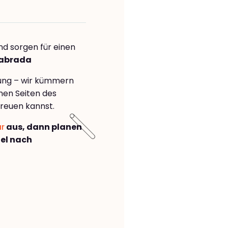
nd sorgen für einen
labrada
rung – wir kümmern
önen Seiten des
reuen kannst.
ar
aus, dann planen
el nach