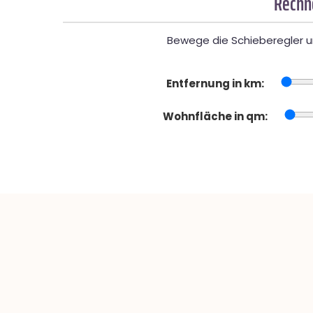
Rechne
Bewege die Schieberegler un
Entfernung in km:
Wohnfläche in qm: