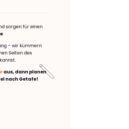
nd sorgen für einen
fe
rung – wir kümmern
önen Seiten des
kannst.
ar
aus, dann planen
el nach Getafe!