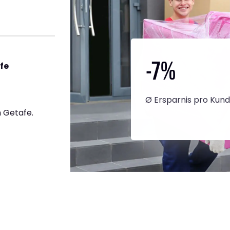
-7
%
fe
Ø Ersparnis pro Kun
 Getafe.