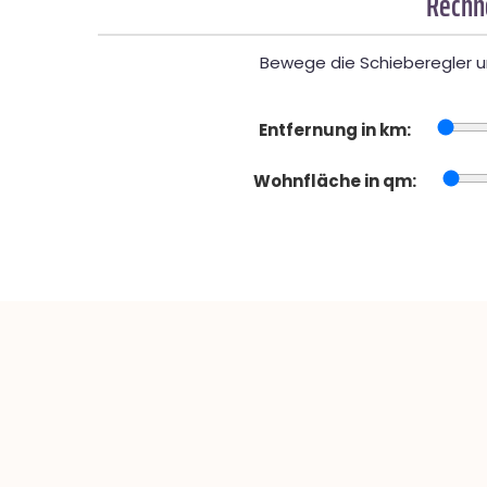
Rechne
Bewege die Schieberegler un
Entfernung in km:
Wohnfläche in qm: