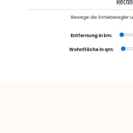
Rechne
Bewege die Schieberegler un
Entfernung in km:
Wohnfläche in qm: