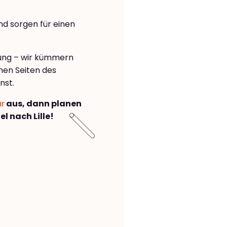
nd sorgen für einen
rung – wir kümmern
önen Seiten des
nst.
ar
aus, dann planen
 nach Lille!