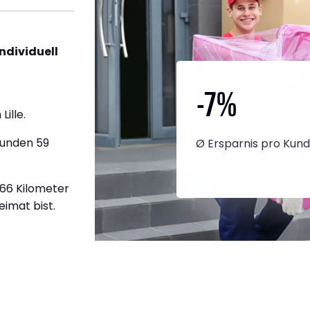
individuell
-7
%
ille.
tunden 59
Ø Ersparnis pro Kun
766 Kilometer
eimat bist.