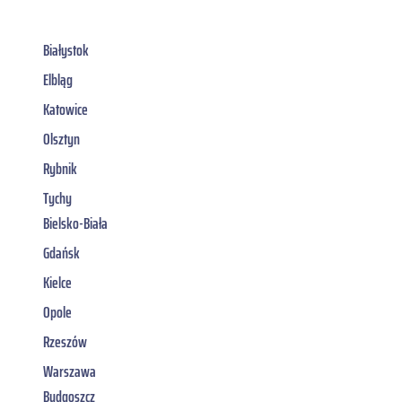
Białystok
Elbląg
Katowice
Olsztyn
Rybnik
Tychy
Bielsko-Biała
Gdańsk
Kielce
Opole
Rzeszów
Warszawa
Bydgoszcz