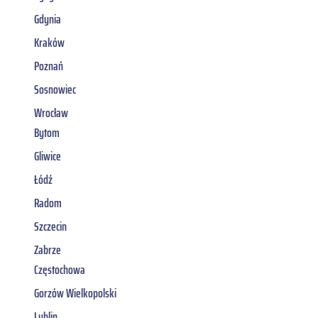
Gdynia
Kraków
Poznań
Sosnowiec
Wrocław
Bytom
Gliwice
Łódź
Radom
Szczecin
Zabrze
Częstochowa
Gorzów Wielkopolski
Lublin