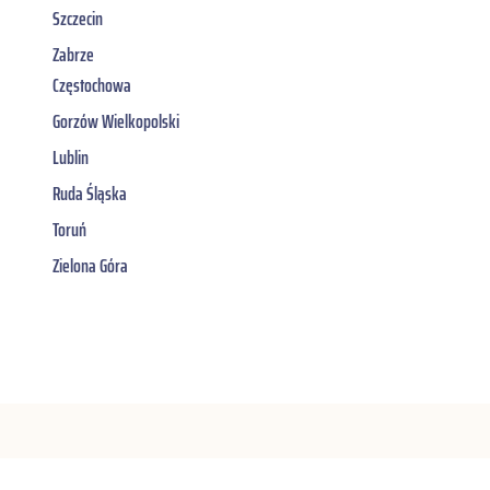
Szczecin
Zabrze
Częstochowa
Gorzów Wielkopolski
Lublin
Ruda Śląska
Toruń
Zielona Góra