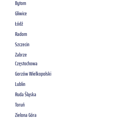
Bytom
Gliwice
Łódź
Radom
Szczecin
Zabrze
Częstochowa
Gorzów Wielkopolski
Lublin
Ruda Śląska
Toruń
Zielona Góra