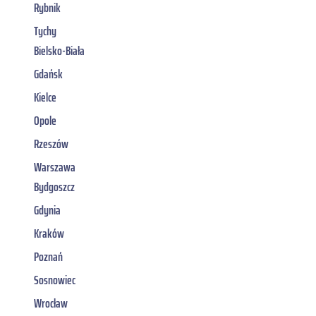
Rybnik
Tychy
Bielsko-Biała
Gdańsk
Kielce
Opole
Rzeszów
Warszawa
Bydgoszcz
Gdynia
Kraków
Poznań
Sosnowiec
Wrocław