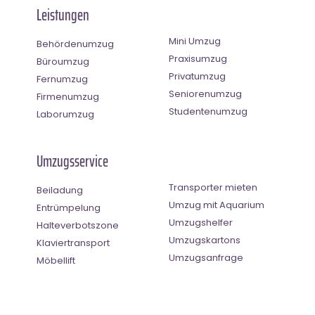
Leistungen
Mini Umzug
Behördenumzug
Praxisumzug
Büroumzug
Privatumzug
Fernumzug
Seniorenumzug
Firmenumzug
Studentenumzug
Laborumzug
Umzugsservice
Transporter mieten
Beiladung
Umzug mit Aquarium
Entrümpelung
Umzugshelfer
Halteverbotszone
Umzugskartons
Klaviertransport
Umzugsanfrage
Möbellift