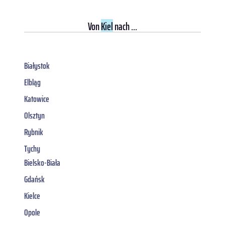
Von
Kiel
nach ...
Białystok
Elbląg
Katowice
Olsztyn
Rybnik
Tychy
Bielsko-Biała
Gdańsk
Kielce
Opole