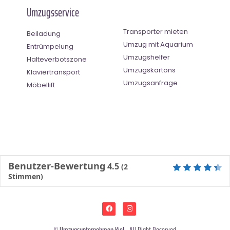
Umzugsservice
Transporter mieten
Beiladung
Umzug mit Aquarium
Entrümpelung
Umzugshelfer
Halteverbotszone
Umzugskartons
Klaviertransport
Umzugsanfrage
Möbellift
Benutzer-Bewertung
4.5
(
2
Stimmen)
©
Umzugsunternehmen Kiel
- All Right Reserved