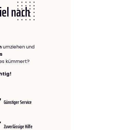
iel nach
n
umziehen und
s
lles kümmert?
htig!
Günstiger Service
Zuverlässige Hilfe