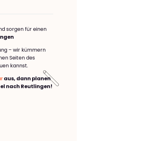
nd sorgen für einen
ingen
rung – wir kümmern
önen Seiten des
uen kannst.
ar
aus, dann planen
el nach Reutlingen!