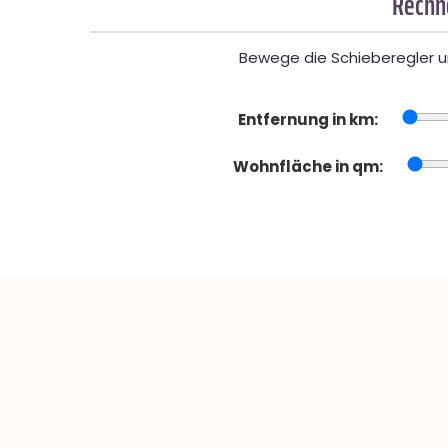
Rechne
Bewege die Schieberegler un
Entfernung in km:
Wohnfläche in qm: