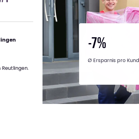
-7
%
lingen
Ø Ersparnis pro Kun
 Reutlingen.