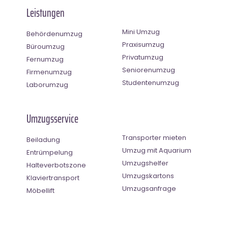
Leistungen
Mini Umzug
Behördenumzug
Praxisumzug
Büroumzug
Privatumzug
Fernumzug
Seniorenumzug
Firmenumzug
Studentenumzug
Laborumzug
Umzugsservice
Transporter mieten
Beiladung
Umzug mit Aquarium
Entrümpelung
Umzugshelfer
Halteverbotszone
Umzugskartons
Klaviertransport
Umzugsanfrage
Möbellift