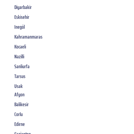
Diyarbakir
Eskisehir
Inegöl
Kahramanmaras
Kocaeli
Nazilli
Sanliurfa
Tarsus
Usak
Afyon
Balikesir
Corlu
Edirne
Gaziantep