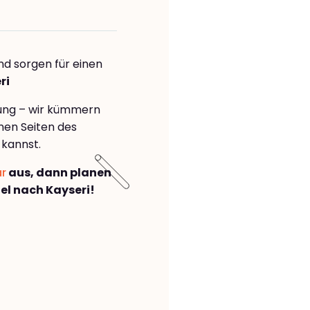
nd sorgen für einen
ri
rung – wir kümmern
önen Seiten des
 kannst.
ar
aus, dann planen
l nach Kayseri!