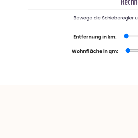
Rechne
Bewege die Schieberegler un
Entfernung in km:
Wohnfläche in qm: