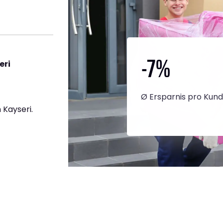
-7
%
eri
Ø Ersparnis pro Kun
Kayseri.