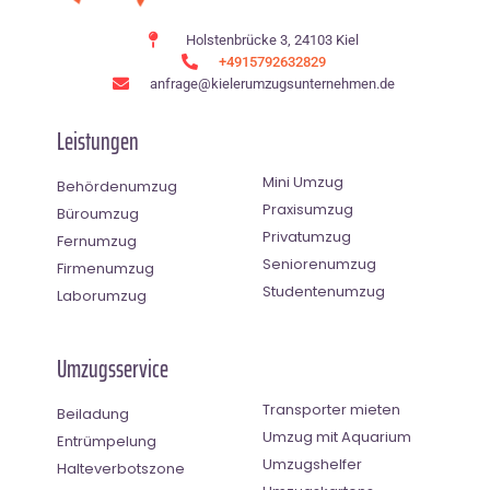
Holstenbrücke 3, 24103 Kiel
+4915792632829
anfrage@kielerumzugsunternehmen.de
Leistungen
Mini Umzug
Behördenumzug
Praxisumzug
Büroumzug
Privatumzug
Fernumzug
Seniorenumzug
Firmenumzug
Studentenumzug
Laborumzug
Umzugsservice
Transporter mieten
Beiladung
Umzug mit Aquarium
Entrümpelung
Umzugshelfer
Halteverbotszone