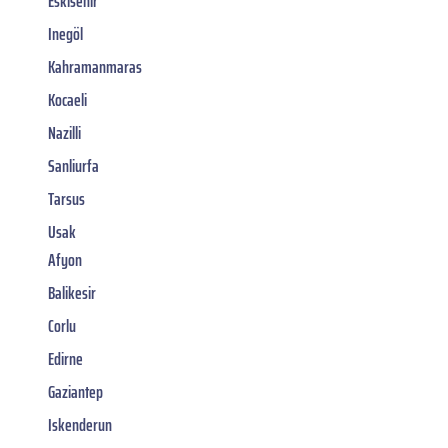
Eskisehir
Inegöl
Kahramanmaras
Kocaeli
Nazilli
Sanliurfa
Tarsus
Usak
Afyon
Balikesir
Corlu
Edirne
Gaziantep
Iskenderun