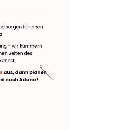
nd sorgen für einen
a
rung – wir kümmern
önen Seiten des
kannst.
ar
aus, dann planen
iel nach Adana!