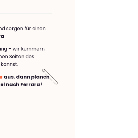
nd sorgen für einen
ra
rung – wir kümmern
önen Seiten des
 kannst.
ar
aus, dann planen
l nach Ferrara!