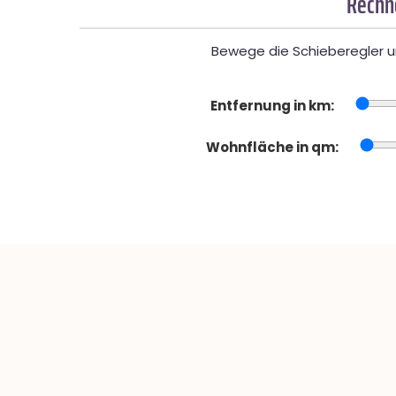
Rechne
Bewege die Schieberegler un
Entfernung in km:
Wohnfläche in qm: