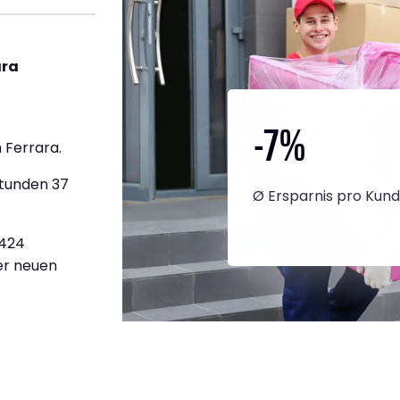
ara
-7
%
 Ferrara.
Stunden 37
Ø Ersparnis pro Kun
.424
ner neuen