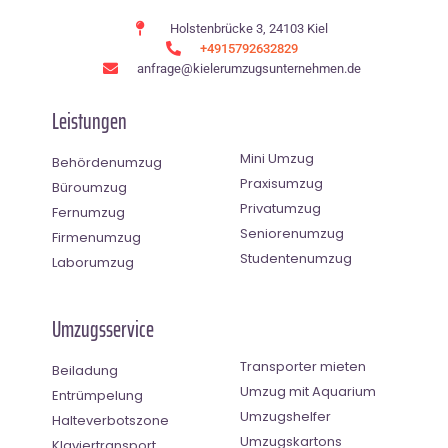
Holstenbrücke 3, 24103 Kiel
+4915792632829
anfrage@kielerumzugsunternehmen.de
Leistungen
Mini Umzug
Behördenumzug
Praxisumzug
Büroumzug
Privatumzug
Fernumzug
Seniorenumzug
Firmenumzug
Studentenumzug
Laborumzug
Umzugsservice
Transporter mieten
Beiladung
Umzug mit Aquarium
Entrümpelung
Umzugshelfer
Halteverbotszone
Umzugskartons
Klaviertransport