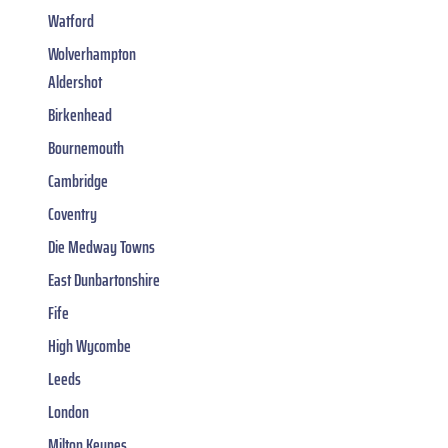
Watford
Wolverhampton
Aldershot
Birkenhead
Bournemouth
Cambridge
Coventry
Die Medway Towns
East Dunbartonshire
Fife
High Wycombe
Leeds
London
Milton Keynes