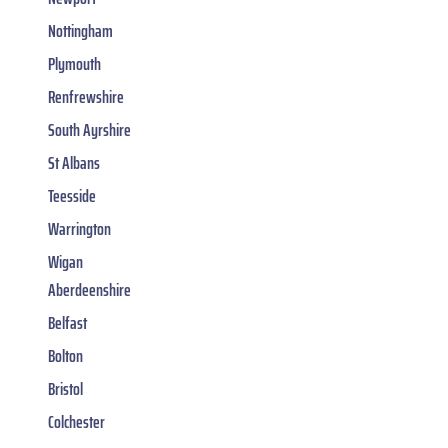
Nottingham
Plymouth
Renfrewshire
South Ayrshire
St Albans
Teesside
Warrington
Wigan
Aberdeenshire
Belfast
Bolton
Bristol
Colchester