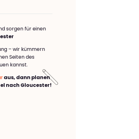
nd sorgen für einen
ester
rung – wir kümmern
önen Seiten des
uen kannst.
ar
aus, dann planen
el nach Gloucester!