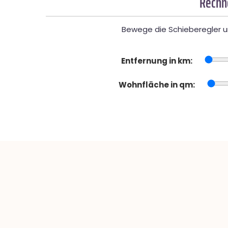
Rechne
Bewege die Schieberegler un
Entfernung in km:
Wohnfläche in qm: