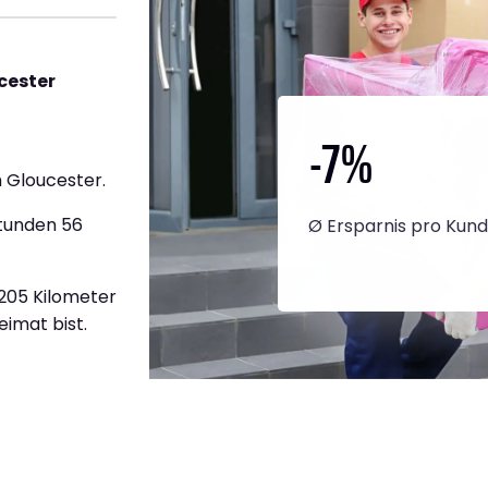
cester
-7
%
 Gloucester.
Stunden 56
Ø Ersparnis pro Kun
1.205 Kilometer
eimat bist.