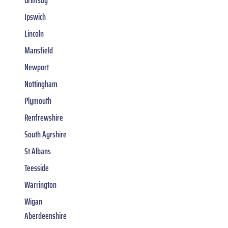
Ipswich
Lincoln
Mansfield
Newport
Nottingham
Plymouth
Renfrewshire
South Ayrshire
St Albans
Teesside
Warrington
Wigan
Aberdeenshire