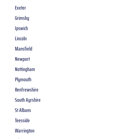
Exeter
Grimsby
Ipswich
Lincoln
Mansfield
Newport
Nottingham
Plymouth
Renfrewshire
South Ayrshire
St Albans
Teesside
Warrington