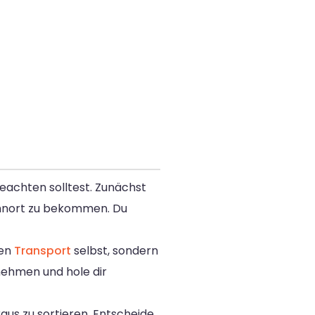
beachten solltest. Zunächst
ohnort zu bekommen. Du
den
Transport
selbst, sondern
nehmen und hole dir
us zu sortieren. Entscheide,