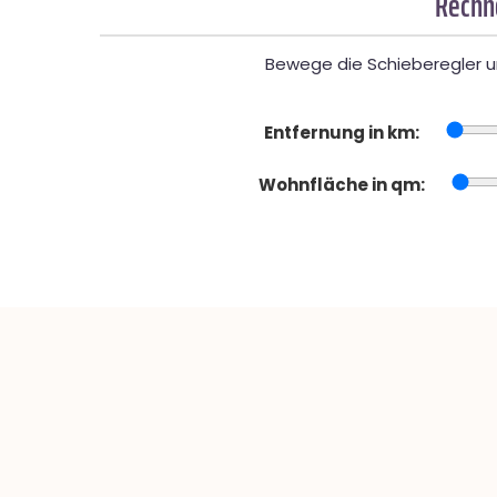
Rechne
Bewege die Schieberegler un
Entfernung in km:
Wohnfläche in qm: