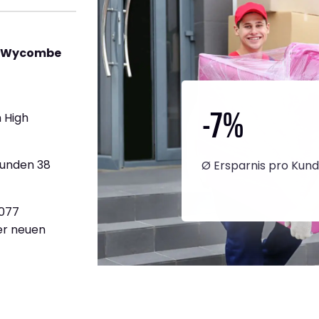
gh Wycombe
-7
%
 High
tunden 38
Ø Ersparnis pro Kun
.077
ner neuen