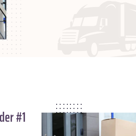
der #1