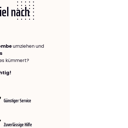
iel nach
combe
umziehen und
s
lles kümmert?
htig!
Günstiger Service
Zuverlässige Hilfe