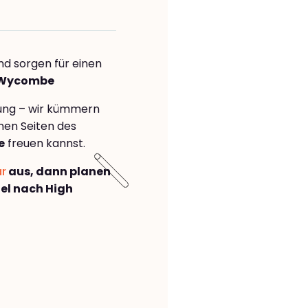
nd sorgen für einen
h Wycombe
rung – wir kümmern
önen Seiten des
e
freuen kannst.
ar
aus, dann planen
el nach High