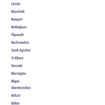
Lincoln
Mansfield
Newport
Nottingham
Plymouth
Renfrewshire
South Ayrshire
St Albans
Teesside
Warrington
Wigan
Aberdeenshire
Belfast
Bolton